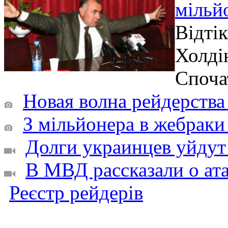
мільй
Відтік
Холді
Споча
Новая волна рейдерства 
З мільйонера в жебраки 
Долги украинцев уйдут
В МВД рассказали о ата
Реєстр рейдерів