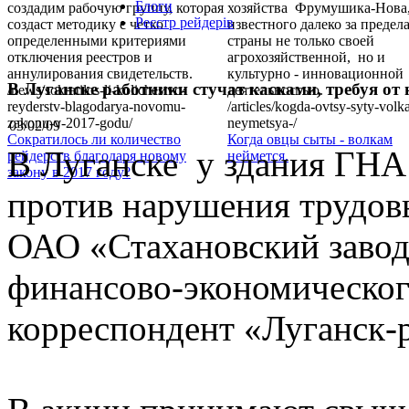
Блоги
создадим рабочую группу, которая
хозяйства Фрумушика-Нова
Реєстр рейдерів
создаст методику с четко
известного далеко за предел
определенными критериями
страны не только своей
отключения реестров и
агрохозяйственной, но и
аннулирования свидетельств.
культурно - инновационной
В Луганске работники стучат касками, требуя от
/news/sokratilos-li-kolichestvo-
деятельностью.
reyderstv-blagodarya-novomu-
/articles/kogda-ovtsy-syty-volk
zakonu-v-2017-godu/
neymetsya-/
03/02/09
Сократилось ли количество
Когда овцы сыты - волкам
В Луганске у здания ГНА
рейдерств благодаря новому
неймется.
закону в 2017 году?
против нарушения трудов
ОАО «Стахановский завод
финансово-экономического
корреспондент «Луганск-