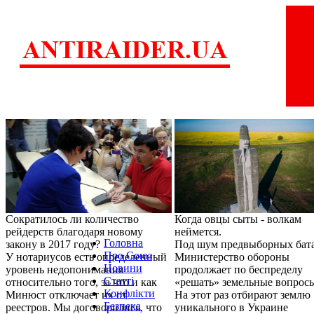
Сократилось ли количество
Когда овцы сыты - волкам
рейдерств благодаря новому
неймется.
Головна
закону в 2017 году?
Под шум предвыборных бат
Про Союз
У нотариусов есть определенный
Министерство обороны
Новини
уровень недопонимания
продолжает по беспределу
Статті
относительно того, за что и как
«решать» земельные вопрос
Конфлікти
Минюст отключает их от
На этот раз отбирают землю
Безпека
реестров. Мы договорились, что
уникального в Украине