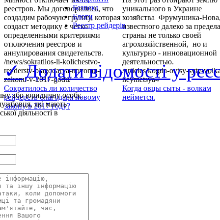
Безпека
реестров. Мы договорились, что
уникального в Украине
Блоги
создадим рабочую группу, которая
хозяйства Фрумушика-Нова
Реєстр рейдерів
создаст методику с четко
известного далеко за предел
определенными критериями
страны не только своей
отключения реестров и
агрохозяйственной, но и
аннулирования свидетельств.
культурно - инновационной
/news/sokratilos-li-kolichestvo-
деятельностью.
✓ Додати відомості у реє
reyderstv-blagodarya-novomu-
/articles/kogda-ovtsy-syty-volk
zakonu-v-2017-godu/
neymetsya-/
Сократилось ли количество
Когда овцы сыты - волкам
чну або юридичну особу,
рейдерств благодаря новому
неймется.
лужбовця, які мають
закону в 2017 году?
ької діяльності в