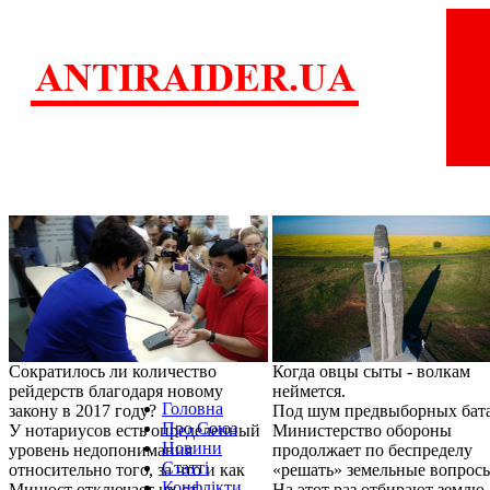
Сократилось ли количество
Когда овцы сыты - волкам
рейдерств благодаря новому
неймется.
Головна
закону в 2017 году?
Под шум предвыборных бат
Про Союз
У нотариусов есть определенный
Министерство обороны
Новини
уровень недопонимания
продолжает по беспределу
Статті
относительно того, за что и как
«решать» земельные вопрос
Конфлікти
Минюст отключает их от
На этот раз отбирают землю