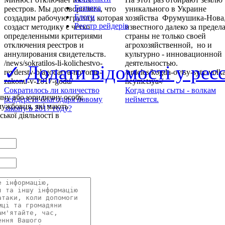
Безпека
реестров. Мы договорились, что
уникального в Украине
Блоги
создадим рабочую группу, которая
хозяйства Фрумушика-Нова
Реєстр рейдерів
создаст методику с четко
известного далеко за предел
определенными критериями
страны не только своей
отключения реестров и
агрохозяйственной, но и
аннулирования свидетельств.
культурно - инновационной
/news/sokratilos-li-kolichestvo-
деятельностью.
✓ Додати відомості у реє
reyderstv-blagodarya-novomu-
/articles/kogda-ovtsy-syty-volk
zakonu-v-2017-godu/
neymetsya-/
Сократилось ли количество
Когда овцы сыты - волкам
чну або юридичну особу,
рейдерств благодаря новому
неймется.
лужбовця, які мають
закону в 2017 году?
ької діяльності в