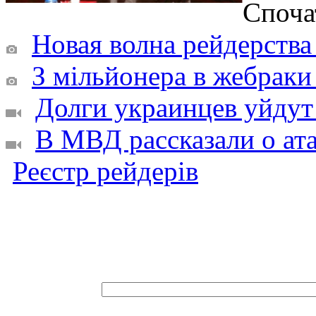
Споча
Новая волна рейдерства 
З мільйонера в жебраки 
Долги украинцев уйдут
В МВД рассказали о ата
Реєстр рейдерів