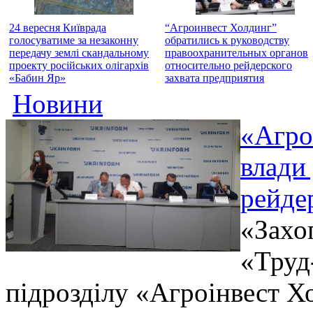
24 вересня Київрада
“Агроинвест Холдинг”
голосуватиме за незаконну
обратились к руководству
передачу землі скандальному
правоохранительных органов
проекту російських олігархів
относительно рейдерского
«Бабин Яр»
захвата предприятия
Новини
«Агро
влади
рейде
«Захо
«Труд
підрозділу «Агроінвест Хо