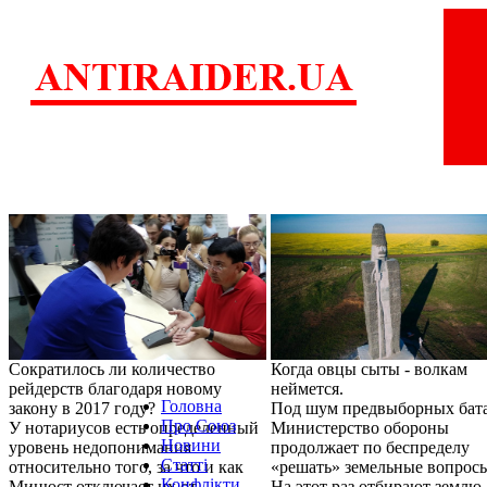
Сократилось ли количество
Когда овцы сыты - волкам
рейдерств благодаря новому
неймется.
Головна
закону в 2017 году?
Под шум предвыборных бат
Про Союз
У нотариусов есть определенный
Министерство обороны
Новини
уровень недопонимания
продолжает по беспределу
Статті
относительно того, за что и как
«решать» земельные вопрос
Конфлікти
Минюст отключает их от
На этот раз отбирают землю