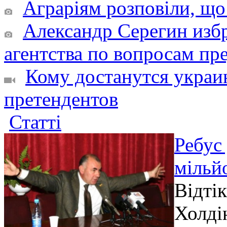
Аграріям розповіли, що
Александр Серегин изб
агентства по вопросам п
Кому достанутся украи
претендентов
Статті
Ребус 
мільй
Відтік
Холді