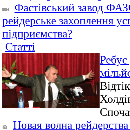
Фастівський завод ФАЗ
рейдерське захоплення ус
підприємства?
Статті
Ребус 
мільй
Відтік
Холді
Споча
Новая волна рейдерства 