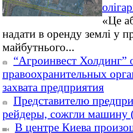
оліга
«Це а
надати в оренду землі у п
майбутнього...
“Агроинвест Холдинг” о
правоохранительных орга
захвата предприятия
Представителю предпри
рейдеры, сожгли машину 
В центре Киева произош