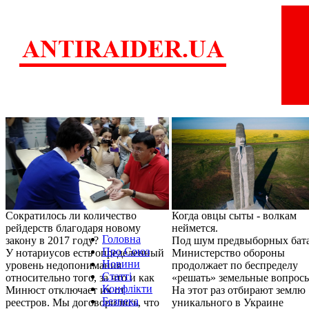
Сократилось ли количество
Когда овцы сыты - волкам
рейдерств благодаря новому
неймется.
Головна
закону в 2017 году?
Под шум предвыборных бат
Про Союз
У нотариусов есть определенный
Министерство обороны
Новини
уровень недопонимания
продолжает по беспределу
Статті
относительно того, за что и как
«решать» земельные вопрос
Конфлікти
Минюст отключает их от
На этот раз отбирают землю
Безпека
реестров. Мы договорились, что
уникального в Украине