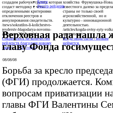
Блоги
создадим рабочую группу, которая
хозяйства Фрумушика-Нова
Реєстр рейдерів
создаст методику с четко
известного далеко за предел
определенными критериями
страны не только своей
отключения реестров и
агрохозяйственной, но и
аннулирования свидетельств.
культурно - инновационной
/news/sokratilos-li-kolichestvo-
деятельностью.
reyderstv-blagodarya-novomu-
/articles/kogda-ovtsy-syty-volk
Верховная рада нашла 
zakonu-v-2017-godu/
neymetsya-/
Сократилось ли количество
Когда овцы сыты - волкам
главу Фонда госимущес
рейдерств благодаря новому
неймется.
закону в 2017 году?
08/08/08
Борьба за кресло председ
(ФГИ) продолжается. Ком
вопросам приватизации н
главы ФГИ Валентины Се