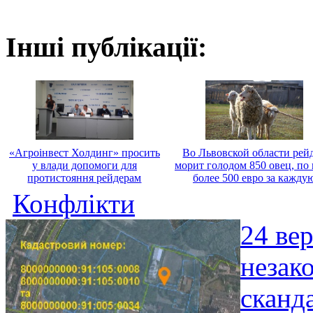
Інші публікації:
«Агроінвест Холдинг» просить
Во Львовской области рей
у влади допомоги для
морит голодом 850 овец, по
протистояння рейдерам
более 500 евро за кажду
Конфлікти
24 ве
незак
сканд