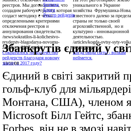
Безпека
реестров. Мы договорились, что
уникального в Украине
Блоги
создадим рабочую группу, которая
хозяйства Фрумушика-Нова
Реєстр рейдерів
создаст методику с четко
известного далеко за предел
определенными критериями
страны не только своей
отключения реестров и
агрохозяйственной, но и
аннулирования свидетельств.
культурно - инновационной
/news/sokratilos-li-kolichestvo-
деятельностью.
reyderstv-blagodarya-novomu-
/articles/kogda-ovtsy-syty-volk
Збанкрутів єдиний у сві
zakonu-v-2017-godu/
neymetsya-/
Сократилось ли количество
Когда овцы сыты - волкам
рейдерств благодаря новому
неймется.
закону в 2017 году?
13/11/08
Єдиний в світі закритий 
гольф-клуб для мільярдері
Монтана, США), членом як
Microsoft Білл Гейтс, зба
Forbes, він не в змозі нав