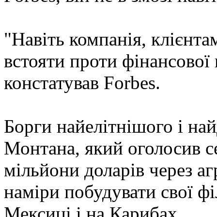
"Навіть компанія, клієнта
встояти проти фінансової к
констатував Forbes.
Борги найелітнішого і на
Монтана, який оголосив с
мільйони доларів через аг
наміри побудувати свої фі
Мексиці і на Карибах.