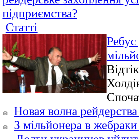
підприємства?
Статті
Ребус 
мільй
Відтік
Холді
Споча
Новая волна рейдерства 
З мільйонера в жебраки 
Долги украинцев уйдут