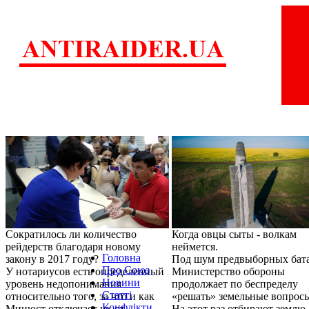
Сократилось ли количество
Когда овцы сыты - волкам
рейдерств благодаря новому
неймется.
Головна
закону в 2017 году?
Под шум предвыборных бат
Про Союз
У нотариусов есть определенный
Министерство обороны
Новини
уровень недопонимания
продолжает по беспределу
Статті
относительно того, за что и как
«решать» земельные вопрос
Конфлікти
Минюст отключает их от
На этот раз отбирают землю