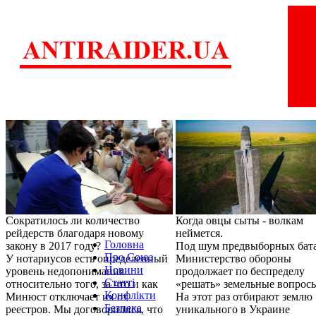
Сократилось ли количество
Когда овцы сыты - волкам
рейдерств благодаря новому
неймется.
Головна
закону в 2017 году?
Под шум предвыборных бат
Про Союз
У нотариусов есть определенный
Министерство обороны
Новини
уровень недопонимания
продолжает по беспределу
Статті
относительно того, за что и как
«решать» земельные вопрос
Конфлікти
Минюст отключает их от
На этот раз отбирают землю
Безпека
реестров. Мы договорились, что
уникального в Украине