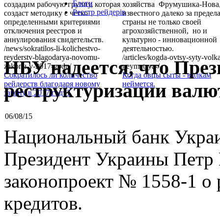
Блоги
создадим рабочую группу, которая
хозяйства Фрумушика-Нова
Реєстр рейдерів
создаст методику с четко
известного далеко за предел
определенными критериями
страны не только своей
отключения реестров и
агрохозяйственной, но и
аннулирования свидетельств.
культурно - инновационной
/news/sokratilos-li-kolichestvo-
деятельностью.
reyderstv-blagodarya-novomu-
/articles/kogda-ovtsy-syty-volk
НБУ надеется, что През
zakonu-v-2017-godu/
neymetsya-/
Сократилось ли количество
Когда овцы сыты - волкам
реструктуризации валю
рейдерств благодаря новому
неймется.
закону в 2017 году?
06/08/15
Национальный банк Украи
Президент Украины Петр
законопроект № 1558-1 о
кредитов.