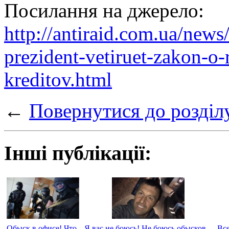
Посилання на джерело:
http://antiraid.com.ua/new
prezident-vetiruet-zakon-o-
kreditov.html
←
Повернутися до розділ
Інші публікації:
Обыск в офисе! Что
Я вас не боюсь! Не боюсь обысков,
Вс