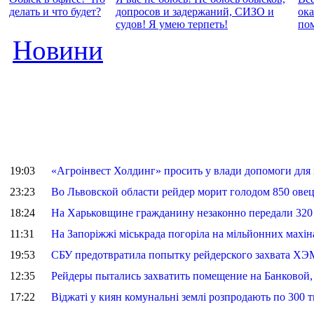
делать и что будет?
допросов и задержаний, СИЗО и
ок
судов! Я умею терпеть!
по
Новини
19:03
«Агроінвест Холдинг» просить у влади допомоги для
23:23
Во Львовской области рейдер морит голодом 850 овец,
18:24
На Харьковщине гражданину незаконно передали 320 
11:31
На Запоріжжі міськрада погоріла на мільйонних махін
19:53
СБУ предотвратила попытку рейдерского захвата ХЭ
12:35
Рейдеры пытались захватить помещение на Банковой,
17:22
Віджаті у киян комунальні землі розпродають по 300 т