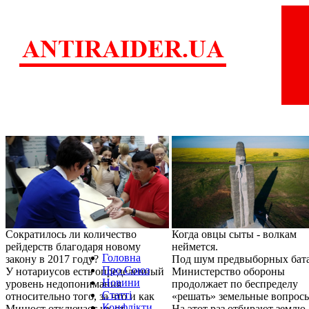
Сократилось ли количество
Когда овцы сыты - волкам
рейдерств благодаря новому
неймется.
Головна
закону в 2017 году?
Под шум предвыборных бат
Про Союз
У нотариусов есть определенный
Министерство обороны
Новини
уровень недопонимания
продолжает по беспределу
Статті
относительно того, за что и как
«решать» земельные вопрос
Конфлікти
Минюст отключает их от
На этот раз отбирают землю