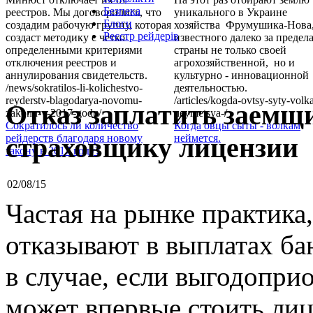
Безпека
реестров. Мы договорились, что
уникального в Украине
Блоги
создадим рабочую группу, которая
хозяйства Фрумушика-Нова
Реєстр рейдерів
создаст методику с четко
известного далеко за предел
определенными критериями
страны не только своей
отключения реестров и
агрохозяйственной, но и
аннулирования свидетельств.
культурно - инновационной
/news/sokratilos-li-kolichestvo-
деятельностью.
reyderstv-blagodarya-novomu-
/articles/kogda-ovtsy-syty-volk
Отказ заплатить заемщи
zakonu-v-2017-godu/
neymetsya-/
Сократилось ли количество
Когда овцы сыты - волкам
страховщику лицензии
рейдерств благодаря новому
неймется.
закону в 2017 году?
02/08/15
Частая на рынке практика
отказывают в выплатах б
в случае, если выгодоприо
может впервые стоить лиц