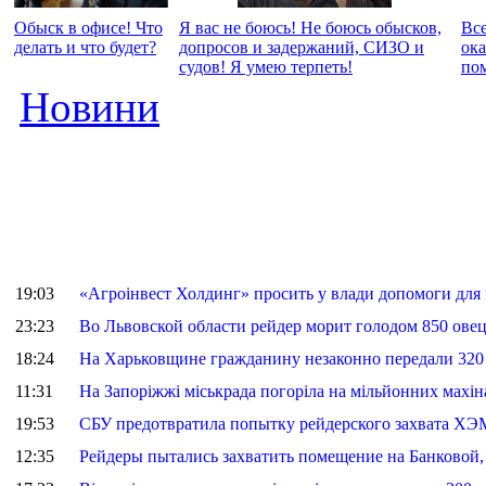
Обыск в офисе! Что
Я вас не боюсь! Не боюсь обысков,
Вс
делать и что будет?
допросов и задержаний, СИЗО и
ок
судов! Я умею терпеть!
по
Новини
19:03
«Агроінвест Холдинг» просить у влади допомоги для
23:23
Во Львовской области рейдер морит голодом 850 овец,
18:24
На Харьковщине гражданину незаконно передали 320 
11:31
На Запоріжжі міськрада погоріла на мільйонних махін
19:53
СБУ предотвратила попытку рейдерского захвата ХЭ
12:35
Рейдеры пытались захватить помещение на Банковой,