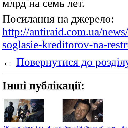
млрд на семь лет.
Посилання на джерело:
http://antiraid.com.ua/new
soglasie-kreditorov-na-rest
←
Повернутися до розділ
Інші публікації:
Обыск в офисе! Что
Я вас не боюсь! Не боюсь обысков,
Вс