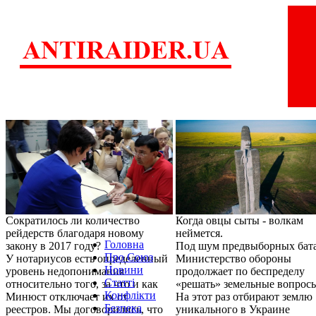
Сократилось ли количество
Когда овцы сыты - волкам
рейдерств благодаря новому
неймется.
Головна
закону в 2017 году?
Под шум предвыборных бат
Про Союз
У нотариусов есть определенный
Министерство обороны
Новини
уровень недопонимания
продолжает по беспределу
Статті
относительно того, за что и как
«решать» земельные вопрос
Конфлікти
Минюст отключает их от
На этот раз отбирают землю
Безпека
реестров. Мы договорились, что
уникального в Украине