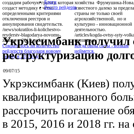
Блоги
создадим рабочую группу, которая
хозяйства Фрумушика-Нова
Реєстр рейдерів
создаст методику с четко
известного далеко за предел
определенными критериями
страны не только своей
отключения реестров и
агрохозяйственной, но и
аннулирования свидетельств.
культурно - инновационной
/news/sokratilos-li-kolichestvo-
деятельностью.
reyderstv-blagodarya-novomu-
/articles/kogda-ovtsy-syty-volk
Укрэксимбанк получил 
zakonu-v-2017-godu/
neymetsya-/
Сократилось ли количество
Когда овцы сыты - волкам
реструктуризацию долг
рейдерств благодаря новому
неймется.
закону в 2017 году?
09/07/15
Укрэксимбанк (Киев) полу
квалифицированного боль
рассрочить погашение обя
в 2015, 2016 и 2018 гг. н