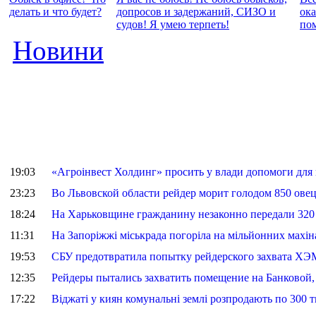
делать и что будет?
допросов и задержаний, СИЗО и
ок
судов! Я умею терпеть!
по
Новини
19:03
«Агроінвест Холдинг» просить у влади допомоги для
23:23
Во Львовской области рейдер морит голодом 850 овец,
18:24
На Харьковщине гражданину незаконно передали 320 
11:31
На Запоріжжі міськрада погоріла на мільйонних махін
19:53
СБУ предотвратила попытку рейдерского захвата ХЭ
12:35
Рейдеры пытались захватить помещение на Банковой,
17:22
Віджаті у киян комунальні землі розпродають по 300 т