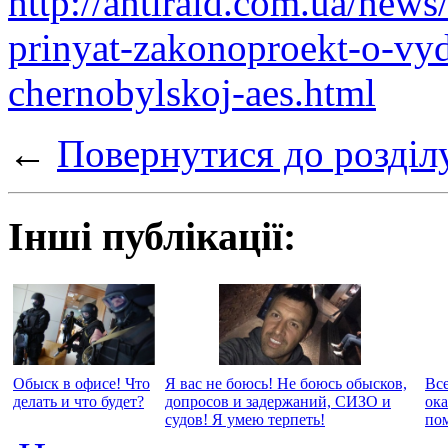
http://antiraid.com.ua/new
prinyat-zakonoproekt-o-vyd
chernobylskoj-aes.html
←
Повернутися до розділ
Інші публікації:
Обыск в офисе! Что
Я вас не боюсь! Не боюсь обысков,
Вс
делать и что будет?
допросов и задержаний, СИЗО и
ок
судов! Я умею терпеть!
по