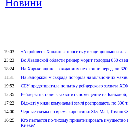
Новини
19:03
«Агроінвест Холдинг» просить у влади допомоги для
23:23
Во Львовской области рейдер морит голодом 850 овец,
18:24
На Харьковщине гражданину незаконно передали 320 
11:31
На Запоріжжі міськрада погоріла на мільйонних махін
19:53
СБУ предотвратила попытку рейдерского захвата ХЭ
12:35
Рейдеры пытались захватить помещение на Банковой,
17:22
Віджаті у киян комунальні землі розпродають по 300 т
14:00
Черные схемы во время карнатина: Sky Mall, Томаш 
16:25
Кто пытается по-тихому приватизировать имущество 
Киеве?