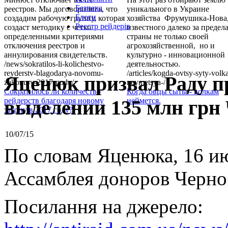
Безпека
реестров. Мы договорились, что
уникального в Украине
Блоги
создадим рабочую группу, которая
хозяйства Фрумушика-Нова
Реєстр рейдерів
создаст методику с четко
известного далеко за предел
определенными критериями
страны не только своей
отключения реестров и
агрохозяйственной, но и
аннулирования свидетельств.
культурно - инновационной
/news/sokratilos-li-kolichestvo-
деятельностью.
reyderstv-blagodarya-novomu-
/articles/kogda-ovtsy-syty-volk
Яценюк призвал Раду п
zakonu-v-2017-godu/
neymetsya-/
Сократилось ли количество
Когда овцы сыты - волкам
выделении 135 млн гр
рейдерств благодаря новому
неймется.
закону в 2017 году?
10/07/15
По словам Яценюка, 16 и
Ассамблея доноров Черно
Посилання на джерело: