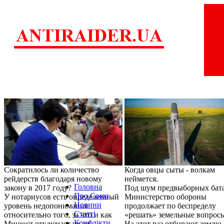
Сократилось ли количество
Когда овцы сыты - волкам
рейдерств благодаря новому
неймется.
Головна
закону в 2017 году?
Под шум предвыборных бат
Про Союз
У нотариусов есть определенный
Министерство обороны
Новини
уровень недопонимания
продолжает по беспределу
Статті
относительно того, за что и как
«решать» земельные вопрос
Конфлікти
Минюст отключает их от
На этот раз отбирают землю