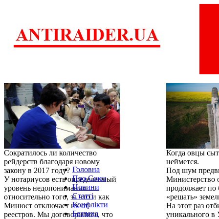
Сократилось ли количество
Когда овцы сыт
рейдерств благодаря новому
неймется.
Головна
закону в 2017 году?
Под шум предв
Про Союз
У нотариусов есть определенный
Министерство 
Новини
уровень недопонимания
продолжает по 
Статті
относительно того, за что и как
«решать» земел
Конфлікти
Минюст отключает их от
На этот раз от
Безпека
реестров. Мы договорились, что
уникального в 