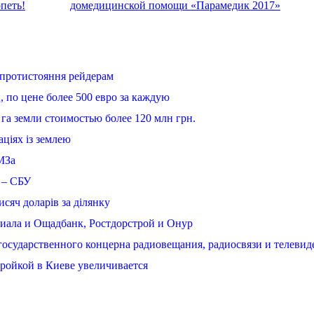
петь!
домедицинской помощи «Парамедик 2017»
 протистояння рейдерам
 по цене более 500 евро за каждую
га земли стоимостью более 120 млн грн.
аціях із землею
МЗа
 – СБУ
исяч доларів за ділянку
Фиала и Ощадбанк, Ростдорстрой и Онур
государственного концерна радиовещания, радиосвязи и телевид
ройкой в Киеве увеличивается