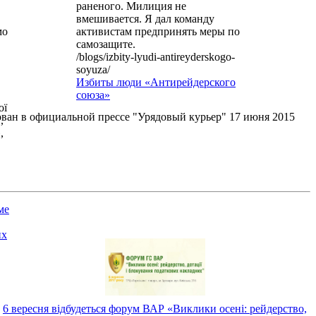
раненого. Милиция не
вмешивается. Я дал команду
мо
активистам предпринять меры по
самозащите.
/blogs/izbity-lyudi-antireyderskogo-
soyuza/
Избиты люди «Антирейдерского
союза»
ої
ован в официальной прессе "Урядовый курьер" 17 июня 2015
,
,
ме
их
6 вересня відбудеться форум ВАР «Виклики осені: рейдерство,