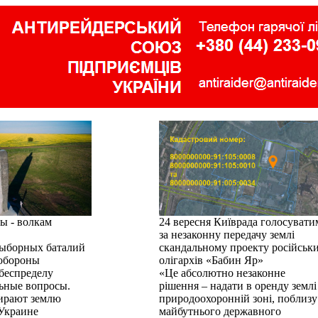
ы - волкам
24 вересня Київрада голосувати
за незаконну передачу землі
ыборных баталий
скандальному проекту російськ
обороны
олігархів «Бабин Яр»
беспределу
«Це абсолютно незаконне
ьные вопросы.
рішення – надати в оренду землі
бирают землю
природоохоронній зоні, поблизу
Украине
майбутнього державного