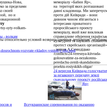
мушика-Нова,
меморіалу «Бабин Яр»,
еко за пределами
на території яких розташовані
ко своей
давні кладовища. Ми заперечує
ной, но и
проти дій Київради – вони
нновационной
дивним чином збігаються з
илу
інтересами приватного
ovtsy-syty-volkam-
проросійського проекту
меморіалу, який вже викликав
ы - волкам
справедливе обурення українськ
ты относительно условий возврата срочных депозитов" опублик
культурної та наукової спільноти
протест єврейських організацій»
- заявив А.Семидідько
-dosrochnom-vozvrate-vkladov-vstupil-v-silu.html
/conflicts/24-veresnya-kiivrada-
golosuvatime-za-nezakonnu-
peredachu-zemli-skandalnomu-
proektu-rosiyskikh-oligar/
24 вересня Київрада голосувати
за незаконну передачу землі
скандальному проекту російськ
олігархів «Бабин Яр»
росов и
Всеукраинские соревнования по оказанию