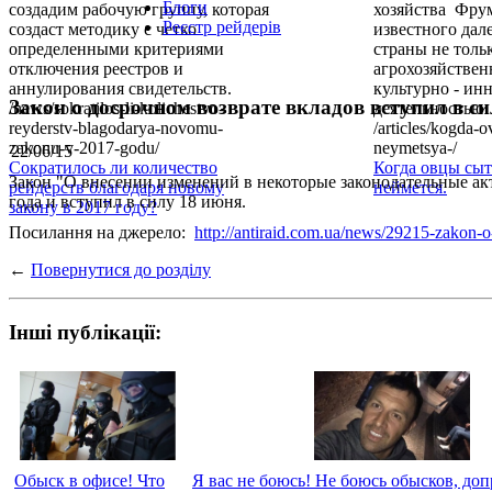
Блоги
создадим рабочую группу, которая
хозяйства Фру
Реєстр рейдерів
создаст методику с четко
известного дал
определенными критериями
страны не толь
отключения реестров и
агрохозяйствен
аннулирования свидетельств.
культурно - и
Закон о досрочном возврате вкладов вступил в с
/news/sokratilos-li-kolichestvo-
деятельностью.
reyderstv-blagodarya-novomu-
/articles/kogda-
zakonu-v-2017-godu/
neymetsya-/
22/06/15
Сократилось ли количество
Когда овцы сыт
Закон "О внесении изменений в некоторые законодательные ак
рейдерств благодаря новому
неймется.
года и вступил в силу 18 июня.
закону в 2017 году?
Посилання на джерело:
http://antiraid.com.ua/news/29215-zakon-o
←
Повернутися до розділу
Інші публікації:
Обыск в офисе! Что
Я вас не боюсь! Не боюсь обысков, доп