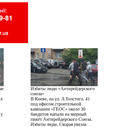
ме
Избиты люди «Антирейдерского
союза»
их
В Киеве, на ул. Л.Толстого, 41
под офисом строительной
кампании «ГЕОС» около 30
 у
бандитов напали на мирный
пикет Антирейдерского Союза.
Избиты люди. Скорая увезла