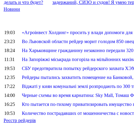
делать и что будет?
задержаний, СИЗО и судов! Я умею тер
Новини
19:03
«Агроінвест Холдинг» просить у влади допомоги для
23:23
Во Львовской области рейдер морит голодом 850 овец,
18:24
На Харьковщине гражданину незаконно передали 320 
11:31
На Запоріжжі міськрада погоріла на мільйонних махін
19:53
СБУ предотвратила попытку рейдерского захвата ХЭ
12:35
Рейдеры пытались захватить помещение на Банковой,
17:22
Віджаті у киян комунальні землі розпродають по 300 т
14:00
Черные схемы во время карнатина: Sky Mall, Томаш 
16:25
Кто пытается по-тихому приватизировать имущество 
10:53
Количество пострадавших от мошенничества с новост
Реєстр рейдерів